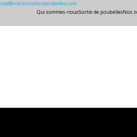
2
vsp@votresolutionpoubelles.com
Qui sommes-nous
Sortie de poubelles
Nos z