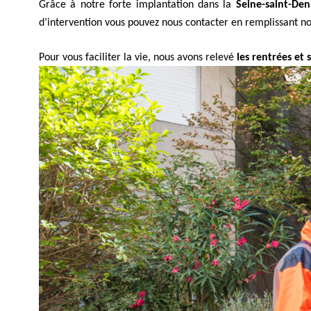
Grâce à notre forte implantation dans la
Seine-saint-Deni
d’intervention vous pouvez nous contacter en remplissant n
Pour
vous faciliter la vie, nous avons relevé
les rentrées et 