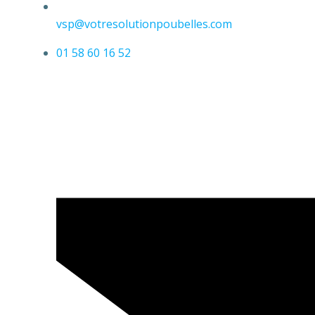
vsp@votresolutionpoubelles.com
01 58 60 16 52