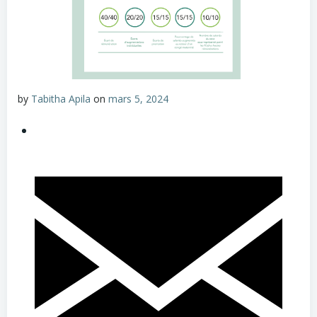
by
Tabitha Apila
on
mars 5, 2024